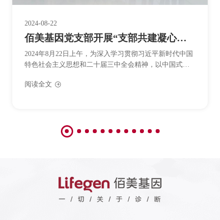
2024-08-22
佰美基因党支部开展“支部共建凝心聚力，税企携手共促发展”联学共建主题党日活动
2024年8月22日上午，为深入学习贯彻习近平新时代中国
特色社会主义思想和二十届三中全会精神，以中国式现
代化税收实践贯彻“落实好结构性减税降费政策，重点支
阅读全文
持科技创新发展”中央经济工作会议精神，强化以党建引
领推动支部“下抓两级、深抓一层”的工作机制深入开展，
陕西佰美基因股份有限公司（以下简称：佰美基因）党
支部携手西咸新区税务局信息中心支部委员会、西咸新
区沣东新城税务局所得税科支部委员会和西咸新区沣东
新城税务...