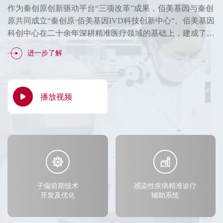
开发及优化
辅助系统
精准诊疗技术
和应用
开发与应用
作为秦创原创新驱动平台“三项改革”成果，佰美基因与秦创
荧光定量PCR是目前应用广泛的核酸检测技术，但其所能检
原共同成立“秦创原·佰美基因IVD科技创新中心“。佰美基因
测的靶序列数目有限。佰美基因将多色荧光探针和熔解曲线
子痫前期（preeclampsia）是导致世界范围内孕产妇和胎儿/
佰美基因依托高通量测序平台、传统微生物检测平台以及超
针对与女性下生殖道感染密切相关的34种微生物，包含乳酸
针对与中枢神经系统肿瘤分型、诊断、预后预测或疗效监控
佰美基因与西北大学合作，利用基因组测序等技术，以秦岭
科创中心在二十余年深耕精准医疗领域的基础上，建成了具
结合，建立了可在一管反应检测20个以上靶标的超多重荧光
新生儿患病和死亡的主要原因之一。佰美基因利用单分子蛋
算平台，构建临床病原菌株基因组数据库和抗感染药物转录
杆菌、细菌性阴道病致病菌、真菌性阴道炎病原体、性传播
相关的基因突变标志物，如IDH突变、TERT突变、
地区具有重要经济、生态价值的特有植物和珍稀濒危植物为
有国际先进水平的生命组学与精准医疗技术平台，配备了系
PCR技术。该技术在保留荧光PCR优点的同时，极大提高了
白阵列检测技术（Simoa），建立了可对患者血清中极微量
组数据库，基于自有组学数据库与深度学习模型的宏基因组
疾病以及需氧性阴道病致病微生物等，利用多重荧光定量
CTNNB1突变等，将锁核苷酸（LNA）修饰的阻滞探针技术
研究对象，解析其遗传特性和基因密码，促进生物多样性保
进一步了解
进一步了解
列国际高端仪器设备。
检测通量，可为复杂疾病多靶点检测提供一种简便、快速、
（fg/mL级别）的分子标志物进行检测的方法；通过5万余例
（mNGS）和靶向高通量测序技术（tNGS），可实现数据分
PCR技术，开发了一种具有超高灵敏度与准确性的妇科微生
与多重数字PCR相结合，建立了具有超高灵敏度和特异性的
护和物种演化。该项目服务于国家“一带一路”发展战略，有
进一步了解
进一步了解
进一步了解
进一步了解
进一步了解
高通量的先进技术。
临床样本，建立了血清标志物联合其他临床指标的孕早期筛
析软件智能化、病原鉴定精准化与治疗精细化，为感染诊疗
物诊疗系统，为女性下生殖道感染性疾病的精准诊断和个体
基因突变检测技术，可对患者脑脊液或血液中低至0.01%的
助于科学研究、作物育种和资源植物的开发与利用，并为秦
查模型，将子痫前期风险评估时间点提早至孕早期（11
提供整体解决方案。
化诊疗提供了新的、有效的筛查策略。
突变型循环肿瘤DNA（ctDNA）分子进行检测和定量。
岭植物资源的保护与利用进一步夯实科学基础。
周），对于子痫前期的早期筛查和预防具有重大价值。
播放视频
播放视频
播放视频
播放视频
播放视频
播放视频
播放视频
子痫前期技术
感染性疾病精准诊疗
开发及优化
辅助系统