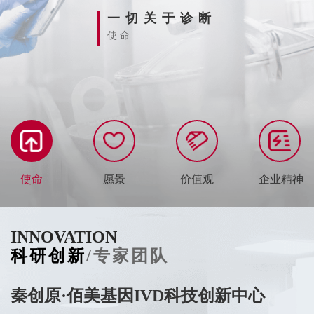
一切关于诊断
使命
使命
愿景
价值观
企业精神
INNOVATION
INNOVATION
INNOVATION
INNOVATION
INNOVATION
INNOVATION
INNOVATION
科研创新
科研创新
科研创新
科研创新
科研创新
科研创新
科研创新
/专家团队
/专家团队
/专家团队
/专家团队
/专家团队
/专家团队
/专家团队
秦创原·佰美基因IVD科技创新中心
子痫前期技术
感染性疾病精准诊疗
妇科微生物
超多重PCR技术的开发
中枢神经系统肿瘤液体活检技术的开发
“秦岭生态”基因库